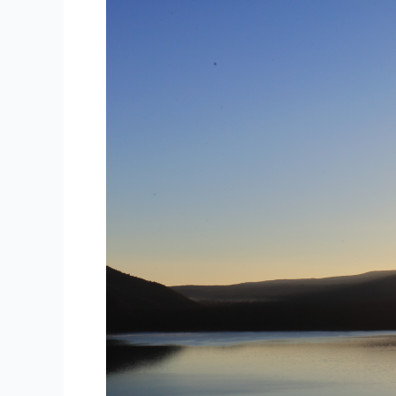
し
て
お
め
で
と
う
ご
ざ
い
ま
す