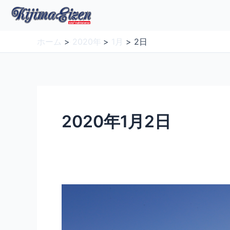
内
容
を
ホーム
2020年
1月
2日
ス
キ
ッ
プ
2020年1月2日
あ
け
ま